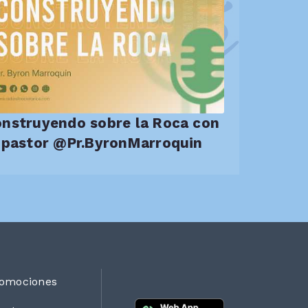
nstruyendo sobre la Roca con
el pastor @Pr.ByronMarroquin
omociones