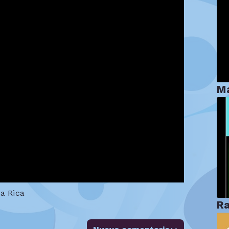
Ma
a Rica
Ra