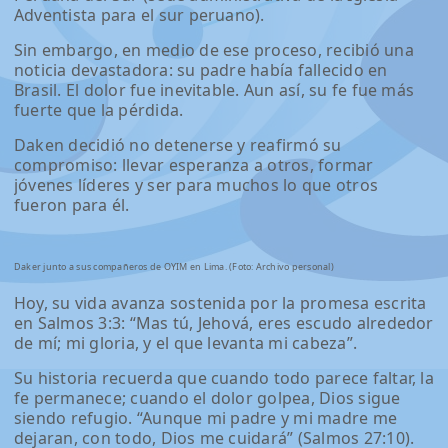
Adventista para el sur peruano).
Sin embargo, en medio de ese proceso, recibió una
noticia devastadora: su padre había fallecido en
Brasil. El dolor fue inevitable. Aun así, su fe fue más
fuerte que la pérdida.
Daken decidió no detenerse y reafirmó su
compromiso: llevar esperanza a otros, formar
jóvenes líderes y ser para muchos lo que otros
fueron para él.
Daker junto a sus compañeros de OYIM en Lima. (Foto: Archivo personal)
Hoy, su vida avanza sostenida por la promesa escrita
en Salmos 3:3: “Mas tú, Jehová, eres escudo alrededor
de mí; mi gloria, y el que levanta mi cabeza”.
Su historia recuerda que cuando todo parece faltar, la
fe permanece; cuando el dolor golpea, Dios sigue
siendo refugio. “Aunque mi padre y mi madre me
dejaran, con todo, Dios me cuidará” (Salmos 27:10).